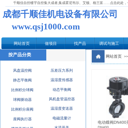
千顺佳自控楼宇自控集大成者,集成霍尼韦尔、艾顿、格兰富……点击此处，
成都千顺佳机电设备有限公司
www.qsj1000.com
网站首页
做项目
找产品
调试与施工
按产品分类
网站首页
>>
风盘温控阀
压差压力系列
温湿度传感器
静态平衡阀
动态平衡阀
比例积分球阀
风机盘管温控器
球阀驱动器
温湿度变送器
比例积分座阀
电磁流量计
座阀执行器
电动蝶阀DN40
水流开关
DN400