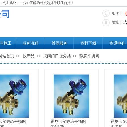
…点击此处，一分钟了解为什么选择千顺佳自控！
公司
电话：
成
地址：
与施工
业务流程
维保服务
资料下载
资讯中心
网站首页
找产品
按阀门口径分类
静态平衡阀
>>
>>
>>
韦尔静态平衡阀
霍尼韦尔静态平衡阀
霍尼韦尔
00)
(DN125)
平衡阀