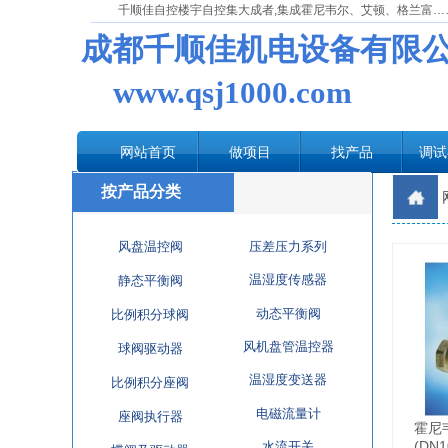
千顺佳自控楼宇自控集大成者,集成霍尼韦尔、艾顿、格兰富…
成都千顺佳机电设备有限
www.qsj1000.com
网站首页
做项目
找产品
调试
按产品分类
风盘温控阀
压差压力系列
温湿度传感器
静态平衡阀
动态平衡阀
比例积分球阀
风机盘管温控器
球阀驱动器
温湿度变送器
比例积分座阀
电磁流量计
座阀执行器
霍尼
(DN1
水流开关