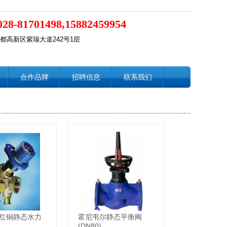
028-81701498,15882459954
都高新区紫瑞大道242号1层
合作品牌
招聘信息
联系我们
红铜静态水力
霍尼韦尔静态平衡阀
(DN80)