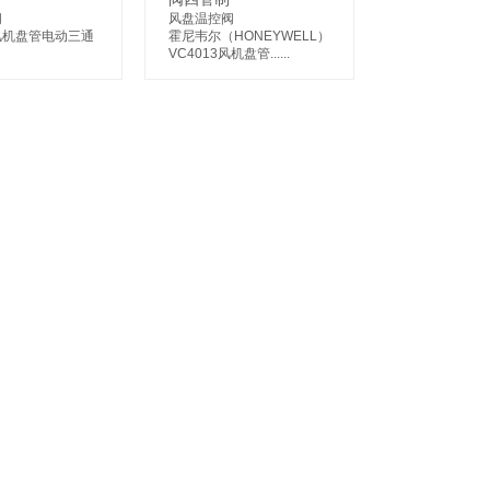
阀
风盘温控阀
风机盘管电动三通
霍尼韦尔（HONEYWELL）
VC4013风机盘管......