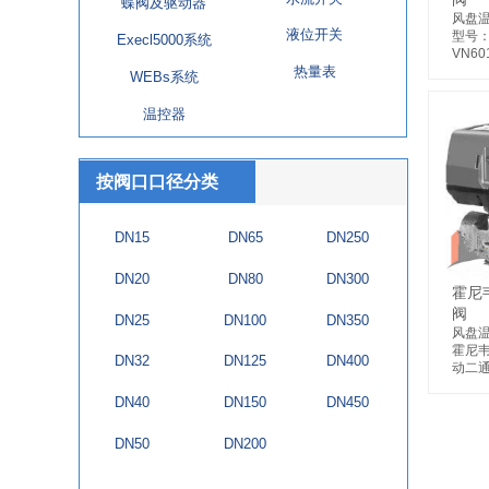
蝶阀及驱动器
风盘
液位开关
型号
Execl5000系统
VN60
热量表
WEBs系统
温控器
按阀口口径分类
DN15
DN65
DN250
DN20
DN80
DN300
霍尼
阀
DN25
DN100
DN350
风盘
霍尼韦
DN32
DN125
DN400
动二通阀
DN40
DN150
DN450
DN50
DN200