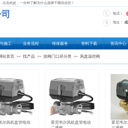
…点击此处，一分钟了解为什么选择千顺佳自控！
公司
电话：
成
地址：
与施工
业务流程
维保服务
资料下载
资讯中心
网站首页
找产品
按阀门口径分类
风盘温控阀
>>
>>
>>
韦尔风机盘管电动
霍尼韦尔风机盘管电动
霍尼韦尔
二通阀
三通阀