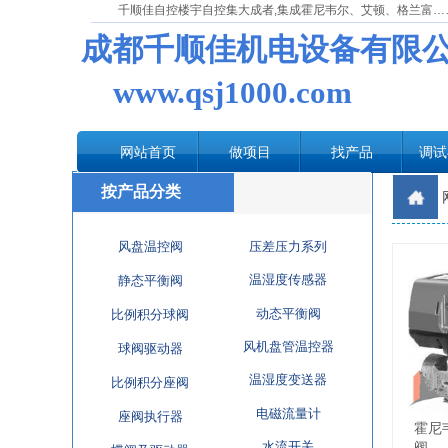
千顺佳自控楼宇自控集大成者,集成霍尼韦尔、艾顿、格兰富…
成都千顺佳机电设备有限
www.qsj1000.com
网站首页
做项目
找产品
调试
按产品分类
风盘温控阀
压差压力系列
温湿度传感器
静态平衡阀
动态平衡阀
比例积分球阀
风机盘管温控器
球阀驱动器
温湿度变送器
比例积分座阀
电磁流量计
座阀执行器
霍尼
水流开关
阀