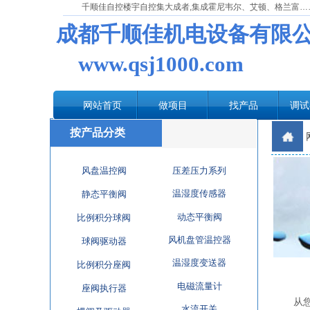
千顺佳自控楼宇自控集大成者,集成霍尼韦尔、艾顿、格兰富…
成都千顺佳机电设备有限
www.qsj1000.com
网站首页
做项目
找产品
调试
按产品分类
风盘温控阀
压差压力系列
温湿度传感器
静态平衡阀
动态平衡阀
比例积分球阀
风机盘管温控器
球阀驱动器
温湿度变送器
比例积分座阀
电磁流量计
座阀执行器
从您第
水流开关