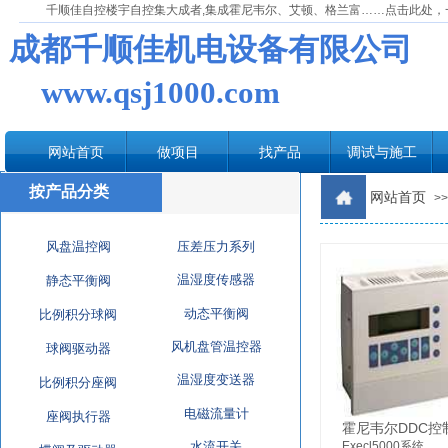
千顺佳自控楼宇自控集大成者,集成霍尼韦尔、艾顿、格兰富……点击此处，
成都千顺佳机电设备有限公司
www.qsj1000.com
网站首页
做项目
找产品
调试与施工
按产品分类
网站首页
>>
风盘温控阀
压差压力系列
温湿度传感器
静态平衡阀
动态平衡阀
比例积分球阀
风机盘管温控器
球阀驱动器
温湿度变送器
比例积分座阀
电磁流量计
座阀执行器
霍尼韦尔DDC控
水流开关
Execl5000系统