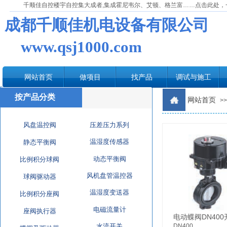
千顺佳自控楼宇自控集大成者,集成霍尼韦尔、艾顿、格兰富……点击此处，
成都千顺佳机电设备有限公司
www.qsj1000.com
网站首页
做项目
找产品
调试与施工
按产品分类
网站首页
>>
风盘温控阀
压差压力系列
温湿度传感器
静态平衡阀
动态平衡阀
比例积分球阀
风机盘管温控器
球阀驱动器
温湿度变送器
比例积分座阀
电磁流量计
座阀执行器
电动蝶阀DN40
水流开关
DN400