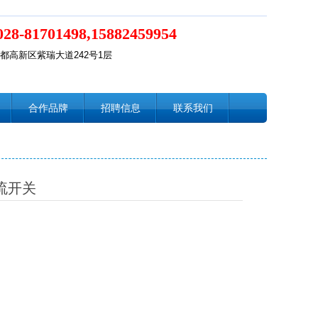
028-81701498,15882459954
都高新区紫瑞大道242号1层
合作品牌
招聘信息
联系我们
流开关