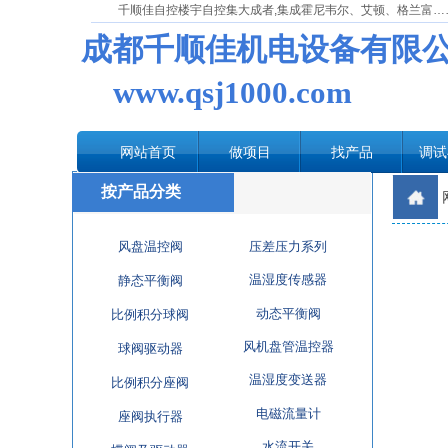
千顺佳自控楼宇自控集大成者,集成霍尼韦尔、艾顿、格兰富…
成都千顺佳机电设备有限
www.qsj1000.com
网站首页
做项目
找产品
调试
按产品分类
风盘温控阀
压差压力系列
温湿度传感器
静态平衡阀
动态平衡阀
比例积分球阀
风机盘管温控器
球阀驱动器
温湿度变送器
比例积分座阀
电磁流量计
座阀执行器
水流开关