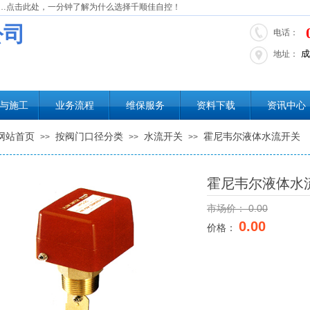
…点击此处，一分钟了解为什么选择千顺佳自控！
公司
电话：
成
地址：
与施工
业务流程
维保服务
资料下载
资讯中心
网站首页
按阀门口径分类
水流开关
霍尼韦尔液体水流开关
>>
>>
>>
霍尼韦尔液体水
市场价：
0.00
0.00
价格：